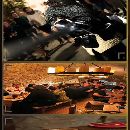
Une animation médiévale par mois d'octobre à mars. Banquets,
musiques d'époque et spectacles pour une immersion totale.
Soirées Médiévales
Une animation médiévale par mois d'octobre à mars. Banquets,
musiques d'époque et spectacles pour une immersion totale.
Privatisation
Privatisez la taverne pour vos événements : anniversaires,
mariages, séminaires. Sur devis.