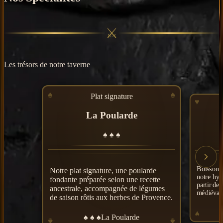
⚔
Les trésors de notre taverne
♠
♠
Plat signature
♥
La Poularde
♠
♠
♠
Boisson d
Notre plat signature, une poularde
notre hyd
fondante préparée selon une recette
partir de 
ancestrale, accompagnée de légumes
médiéval
de saison rôtis aux herbes de Provence.
♥
♠
♠
♠
La Poularde
♠
♠