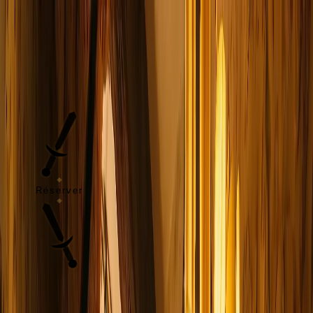
Aller au contenu
Taverne
de l'Oratoire
Accueil
Notre Histoire
Nos Spécialités
Événements
Blog
Ouvrez votre
Taverne
Contact
FR
Réserver
FR